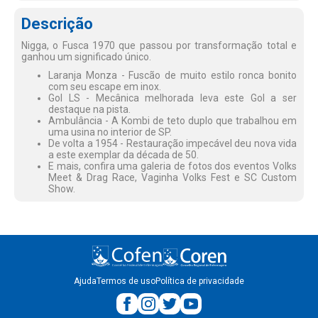
Descrição
Nigga, o Fusca 1970 que passou por transformação total e
ganhou um significado único.
Laranja Monza - Fuscão de muito estilo ronca bonito
com seu escape em inox.
Gol LS - Mecânica melhorada leva este Gol a ser
destaque na pista.
Ambulância - A Kombi de teto duplo que trabalhou em
uma usina no interior de SP.
De volta a 1954 - Restauração impecável deu nova vida
a este exemplar da década de 50.
E mais, confira uma galeria de fotos dos eventos Volks
Meet & Drag Race, Vaginha Volks Fest e SC Custom
Show.
Ajuda
Termos de uso
Política de privacidade