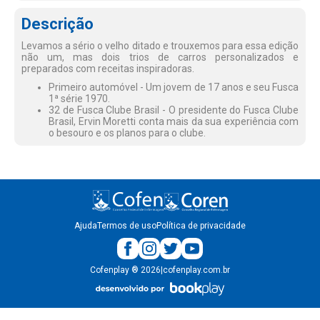
Descrição
Levamos a sério o velho ditado e trouxemos para essa edição
não um, mas dois trios de carros personalizados e
preparados com receitas inspiradoras.
Primeiro automóvel - Um jovem de 17 anos e seu Fusca
1ª série 1970.
32 de Fusca Clube Brasil - O presidente do Fusca Clube
Brasil, Ervin Moretti conta mais da sua experiência com
o besouro e os planos para o clube.
Ajuda
Termos de uso
Política de privacidade
Cofenplay
®
2026
|
cofenplay.com.br
v.
1.0.22