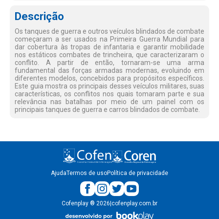
Descrição
Os tanques de guerra e outros veículos blindados de combate
começaram a ser usados na Primeira Guerra Mundial para
dar cobertura às tropas de infantaria e garantir mobilidade
nos estáticos combates de trincheira, que caracterizaram o
conflito. A partir de então, tornaram-se uma arma
fundamental das forças armadas modernas, evoluindo em
diferentes modelos, concebidos para propósitos específicos.
Este guia mostra os principais desses veículos militares, suas
características, os conflitos nos quais tomaram parte e sua
relevância nas batalhas por meio de um painel com os
principais tanques de guerra e carros blindados de combate.
Ajuda
Termos de uso
Política de privacidade
Cofenplay
®
2026
|
cofenplay.com.br