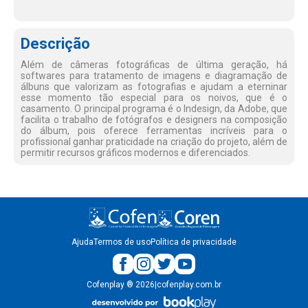
Descrição
Além de câmeras fotográficas de última geração, há
softwares para tratamento de imagens e diagramação de
álbuns que valorizam as fotografias e ajudam a eterninar
esse momento tão especial para os noivos, que é o
casamento. O principal programa é o Indesign, da Adobe, que
facilita o trabalho de fotógrafos e designers na composição
do álbum, pois oferece ferramentas incríveis para o
profissional ganhar praticidade na criação do projeto, além de
permitir recursos gráficos modernos e diferenciados.
Ajuda
Termos de uso
Política de privacidade
Cofenplay
®
2026
|
cofenplay.com.br