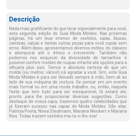
Descrição
Nada mais gratificante do que levar especialmente para você,
esta segunda edição do Guia Moda Moldes. Nas próximas
páginas, há um leue imenso de vestidos, saias, blusas,
camisas, calças e tantas outras peças para você copiar sem
erros. Além disso, apresentamos diversos estilos: do clássico
e atemporal até o étnico e irreverente. Também não
podemos nos esquecer da diversidade de tamanhos: é
possível conferir moldes de roupas infantis até opções para a
silhueta plus size. Temos a absoluta certeza de que um
molde (ou melhor, vários!) irá agradar a você. Sim, este Guia
Moda Moldes é para ser deixado sempre à mão, bem ali ao
lado de sua máquina de costura. Se pensar em um evento
mais formal ou em uma moda trabalho, ou, então, naquela
festa que tem tudo para ser inesquecível, lá estará ele,
pronto para lhe proporcionar diversas sugestões. Como
destaque de nossa capa, trazemos quatro celebridades que
já fizeram sucesso nas capas de Moda Moldes. São elas:
Patrícia Poeta, Nívea Stealmann, Mariana Weickert e Mariana
Rios. Todas trazem vestidos ma-ra-vi-lho-sos!