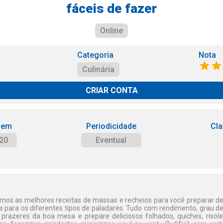
fáceis de fazer
Online
Categoria
Nota
Culinária
CRIAR CONTA
 em
Periodicidade
Cla
20
Eventual
amos as melhores receitas de massas e recheios para você preparar del
s para os diferentes tipos de paladares. Tudo com rendimento, grau d
prazeres da boa mesa e prepare deliciosos folhados, quiches, risol