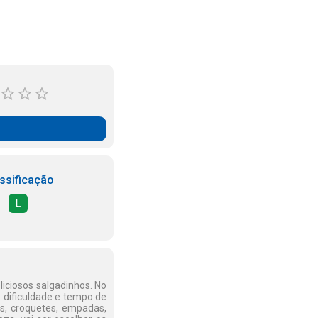
ssificação
L
iciosos salgadinhos. No
e dificuldade e tempo de
es, croquetes, empadas,