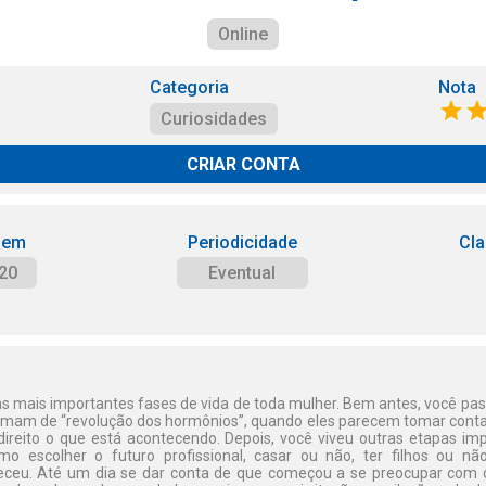
Online
Categoria
Nota
Curiosidades
CRIAR CONTA
 em
Periodicidade
Cla
20
Eventual
mais importantes fases de vida de toda mulher. Bem antes, você pas
amam de “revolução dos hormônios”, quando eles parecem tomar conta
ireito o que está acontecendo. Depois, você viveu outras etapas imp
o escolher o futuro profissional, casar ou não, ter filhos ou não
ceu. Até um dia se dar conta de que começou a se preocupar com o