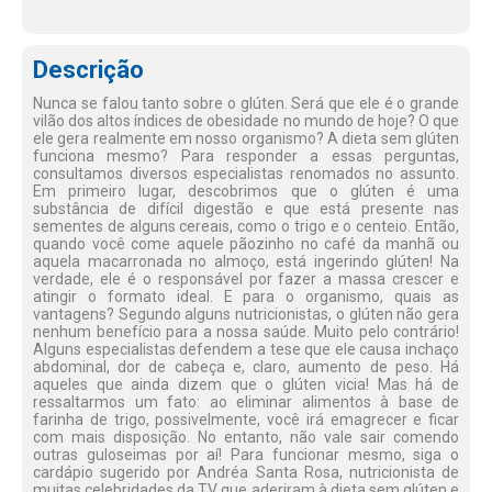
Descrição
Nunca se falou tanto sobre o glúten. Será que ele é o grande
vilão dos altos índices de obesidade no mundo de hoje? O que
ele gera realmente em nosso organismo? A dieta sem glúten
funciona mesmo? Para responder a essas perguntas,
consultamos diversos especialistas renomados no assunto.
Em primeiro lugar, descobrimos que o glúten é uma
substância de difícil digestão e que está presente nas
sementes de alguns cereais, como o trigo e o centeio. Então,
quando você come aquele pãozinho no café da manhã ou
aquela macarronada no almoço, está ingerindo glúten! Na
verdade, ele é o responsável por fazer a massa crescer e
atingir o formato ideal. E para o organismo, quais as
vantagens? Segundo alguns nutricionistas, o glúten não gera
nenhum benefício para a nossa saúde. Muito pelo contrário!
Alguns especialistas defendem a tese que ele causa inchaço
abdominal, dor de cabeça e, claro, aumento de peso. Há
aqueles que ainda dizem que o glúten vicia! Mas há de
ressaltarmos um fato: ao eliminar alimentos à base de
farinha de trigo, possivelmente, você irá emagrecer e ficar
com mais disposição. No entanto, não vale sair comendo
outras guloseimas por aí! Para funcionar mesmo, siga o
cardápio sugerido por Andréa Santa Rosa, nutricionista de
muitas celebridades da TV que aderiram à dieta sem glúten e