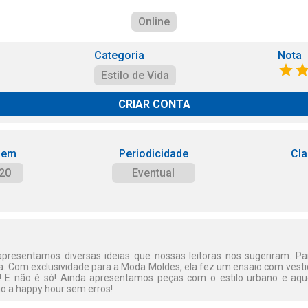
Online
Categoria
Nota
Estilo de Vida
CRIAR CONTA
 em
Periodicidade
Cla
20
Eventual
apresentamos diversas ideias que nossas leitoras nos sugeriram. P
a. Com exclusividade para a Moda Moldes, ela fez um ensaio com vest
á! E não é só! Ainda apresentamos peças com o estilo urbano e aque
ho a happy hour sem erros!