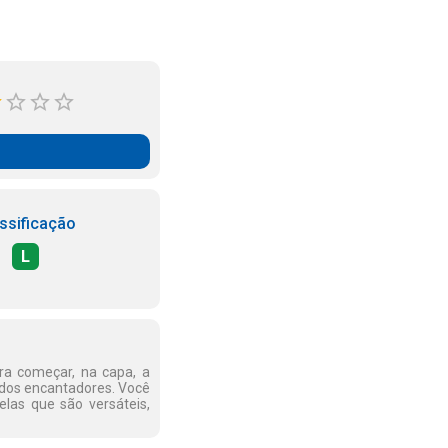
ssificação
L
ara começar, na capa, a
idos encantadores. Você
las que são versáteis,