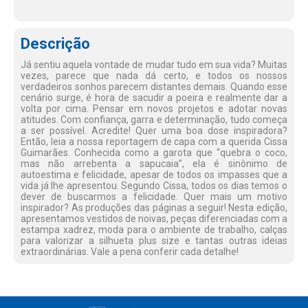
Descrição
Já sentiu aquela vontade de mudar tudo em sua vida? Muitas
vezes, parece que nada dá certo, e todos os nossos
verdadeiros sonhos parecem distantes demais. Quando esse
cenário surge, é hora de sacudir a poeira e realmente dar a
volta por cima. Pensar em novos projetos e adotar novas
atitudes. Com confiança, garra e determinação, tudo começa
a ser possível. Acredite! Quer uma boa dose inspiradora?
Então, leia a nossa reportagem de capa com a querida Cissa
Guimarães. Conhecida como a garota que “quebra o coco,
mas não arrebenta a sapucaia”, ela é sinônimo de
autoestima e felicidade, apesar de todos os impasses que a
vida já lhe apresentou. Segundo Cissa, todos os dias temos o
dever de buscarmos a felicidade. Quer mais um motivo
inspirador? As produções das páginas a seguir! Nesta edição,
apresentamos vestidos de noivas, peças diferenciadas com a
estampa xadrez, moda para o ambiente de trabalho, calças
para valorizar a silhueta plus size e tantas outras ideias
extraordinárias. Vale a pena conferir cada detalhe!