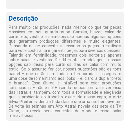
Descrição
Para multiplicar produções, nada melhor do que ter peças
clássicas em seu guarda-roupa. Camisa, blazer, calça de
corte reto, vestido e saia-lápis são apenas algumas opções
que garantem produções diferentes e muito elegantes.
Pensando nesse conceito, selecionamos peças irresistíveis
para você costurar já e garantir peças para diversas ocasiões.
Falando em feminilidade, trazemos dois editoriais apenas
sobre saias e vestidos. De diferentes modelagens, nossas
opções são ideais para curtir os dias de calor com muito
estilo. Se o assunto for cor, nossas sugestões são os tons
pastel – que estão com tudo na temporada e asseguram
uma dose de romantismo aos looks – e, claro, a dupla "preto
e branco". Essa última é infalível para criar produções
sofisticadas. E não é só! Há ainda roupas com a irreverência
das listras e, também, com toda a formalidade e elegância
que o ambiente do trabalho exige. Na nossa capa, a atriz
Silvia Pfeifer evidencia toda classe que uma mulher deve ter.
De volta às telinhas em Alto Astral, novela das sete da TV
Globo, ela revela seus conceitos de moda e exibe looks
maravilhosos.