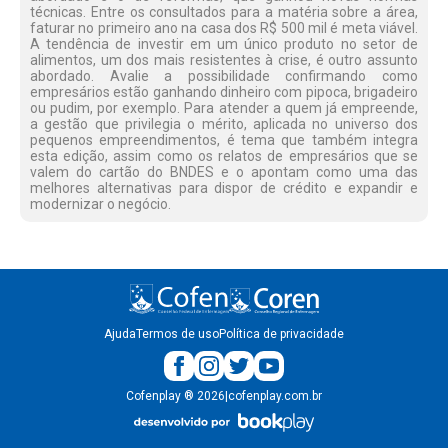
técnicas. Entre os consultados para a matéria sobre a área,
faturar no primeiro ano na casa dos R$ 500 mil é meta viável.
A tendência de investir em um único produto no setor de
alimentos, um dos mais resistentes à crise, é outro assunto
abordado. Avalie a possibilidade confirmando como
empresários estão ganhando dinheiro com pipoca, brigadeiro
ou pudim, por exemplo. Para atender a quem já empreende,
a gestão que privilegia o mérito, aplicada no universo dos
pequenos empreendimentos, é tema que também integra
esta edição, assim como os relatos de empresários que se
valem do cartão do BNDES e o apontam como uma das
melhores alternativas para dispor de crédito e expandir e
modernizar o negócio.
Ajuda
Termos de uso
Política de privacidade
Cofenplay
®
2026
|
cofenplay.com.br