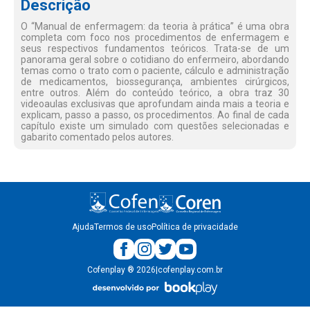
Descrição
O “Manual de enfermagem: da teoria à prática” é uma obra
completa com foco nos procedimentos de enfermagem e
seus respectivos fundamentos teóricos. Trata-se de um
panorama geral sobre o cotidiano do enfermeiro, abordando
temas como o trato com o paciente, cálculo e administração
de medicamentos, biossegurança, ambientes cirúrgicos,
entre outros. Além do conteúdo teórico, a obra traz 30
videoaulas exclusivas que aprofundam ainda mais a teoria e
explicam, passo a passo, os procedimentos. Ao final de cada
capítulo existe um simulado com questões selecionadas e
gabarito comentado pelos autores.
Ajuda
Termos de uso
Política de privacidade
Cofenplay
®
2026
|
cofenplay.com.br