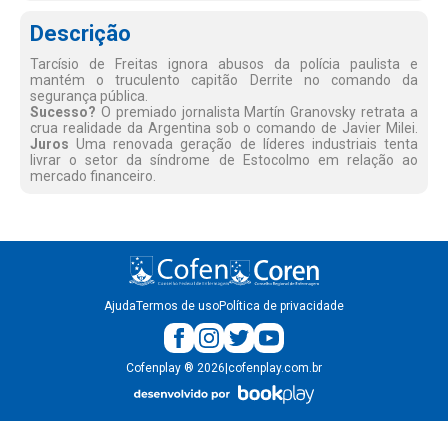
Descrição
Tarcísio de Freitas ignora abusos da polícia paulista e
mantém o truculento capitão Derrite no comando da
segurança pública.
Sucesso?
O premiado jornalista Martín Granovsky retrata a
crua realidade da Argentina sob o comando de Javier Milei.
Juros
Uma renovada geração de líderes industriais tenta
livrar o setor da síndrome de Estocolmo em relação ao
mercado financeiro.
Ajuda
Termos de uso
Política de privacidade
Cofenplay
®
2026
|
cofenplay.com.br
v.
1.0.22