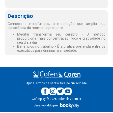
Descrição
Conheça o mindfulness, a meditação que amplia sua
consciência do momento presente.
Meditar transforma seu cérebro - O método
proporciona mais concentração, foco e cratividade no
seu dia a dia.
Benefícios no trabalho - É a prática preferida entre os
executivos para diminuir a ansiedade.
Ajuda
Termos de uso
Política de privacidade
Cofenplay
®
2026
|
cofenplay.com.br