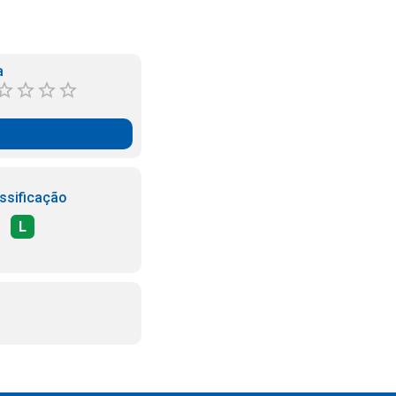
a
ssificação
L