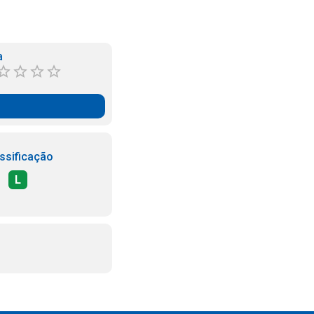
a
ssificação
L