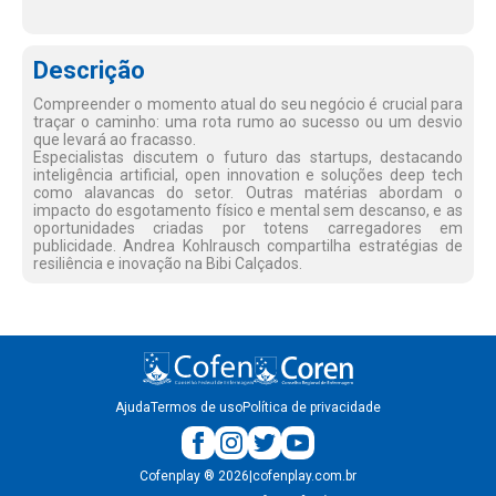
Descrição
Compreender o momento atual do seu negócio é crucial para
traçar o caminho: uma rota rumo ao sucesso ou um desvio
que levará ao fracasso.
Especialistas discutem o futuro das startups, destacando
inteligência artificial, open innovation e soluções deep tech
como alavancas do setor. Outras matérias abordam o
impacto do esgotamento físico e mental sem descanso, e as
oportunidades criadas por totens carregadores em
publicidade. Andrea Kohlrausch compartilha estratégias de
resiliência e inovação na Bibi Calçados.
Ajuda
Termos de uso
Política de privacidade
Cofenplay
®
2026
|
cofenplay.com.br