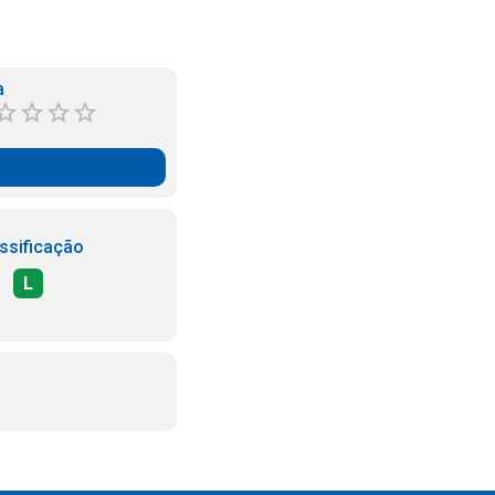
a
ssificação
L