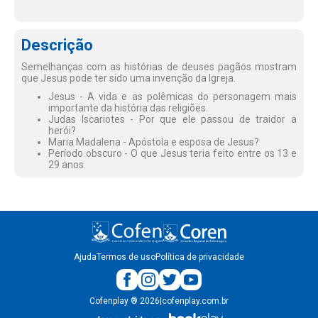
Descrição
Semelhanças com as histórias de deuses pagãos mostram
que Jesus pode ter sido uma invenção da Igreja.
Jesus - A vida e as polêmicas do personagem mais
importante da história das religiões.
Judas Iscariotes - Por que ele passou de traidor a
herói?
Maria Madalena - Apóstola e esposa de Jesus?
Período obscuro - O que Jesus teria feito entre os 13 e
29 anos.
Ajuda
Termos de uso
Política de privacidade
Cofenplay
®
2026
|
cofenplay.com.br