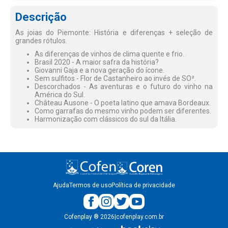
Descrição
As joias do Piemonte: História e diferenças + seleção de
grandes rótulos.
As diferenças de vinhos de clima quente e frio.
Brasil 2020 - A maior safra da história?
Giovanni Gaja e a nova geração do ícone.
Sem sulfitos - Flor de Castanheiro ao invés de SO².
Descorchados - As aventuras e o futuro do vinho na
América do Sul.
Château Ausone - O poeta latino que amava Bordeaux.
Como garrafas do mesmo vinho podem ser diferentes.
Harmonização com clássicos do sul da Itália.
Ajuda
Termos de uso
Política de privacidade
Cofenplay
®
2026
|
cofenplay.com.br