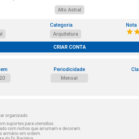
Alto Astral
Categoria
Nota
al
Arquitetura
CRIAR CONTA
 em
Periodicidade
Cla
20
Mensal
lar organizado.
om suportes para utensílios.
izado com nichos que arrumam e decoram.
 o armário em ordem.
a do Dr. Bactéria.