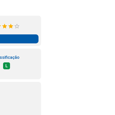
ssificação
L