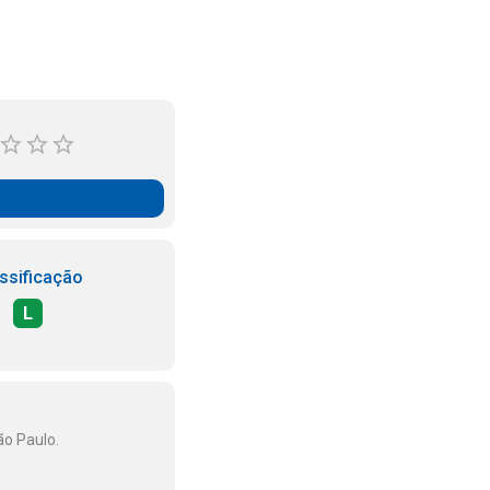
ssificação
L
ão Paulo.