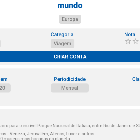
mundo
Europa
Categoria
Nota
Viagem
CRIAR CONTA
 em
Periodicidade
Cla
20
Mensal
ro para o incrível Parque Nacional de Itatiaia, entre Rio de Janeiro e S
icas - Veneza, Jerusalém, Atenas, Luxor e outras.
10 museus mais bacanas do planeta.