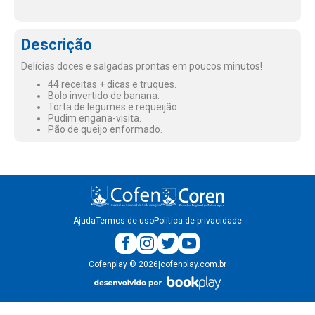
Descrição
Delícias doces e salgadas prontas em poucos minutos!
44 receitas + dicas e truques.
Bolo invertido de banana.
Torta de legumes e requeijão.
Pudim engana-visita.
Pão de queijo enformado.
Ajuda
Termos de uso
Política de privacidade
Cofenplay
®
2026
|
cofenplay.com.br
v.
1.0.22