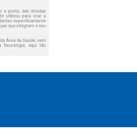
to a ponto, das dúvidas
e utilizou para criar a
tudantes especificamente
nças que integram o seu
is da Área de Saúde, sem
 Neurologia, aqui tão