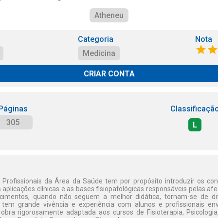
Atheneu
Categoria
Nota
Medicina
CRIAR CONTA
Páginas
Classificaçã
305
L
 Profissionais da Área da Saúde tem por propósito introduzir os c
 aplicações clínicas e as bases fisiopatológicas responsáveis pelas a
cimentos, quando não seguem a melhor didática, tornam-se de difí
e tem grande vivência e experiência com alunos e profissionais en
 obra rigorosamente adaptada aos cursos de Fisioterapia, Psicolog