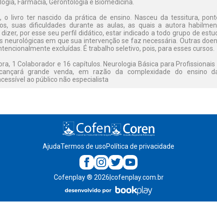
ogia, Farmácia, Gerontologia e Biomedicina.
o livro ter nascido da prática de ensino. Nasceu da tessitura, pon
os, suas dificuldades durante as aulas, as quais a autora habilment
dizer, por esse seu perfil didático, estar indicado a todo grupo de es
 neurológicas em que sua intervenção se faz necessária. Outras doe
encionalmente excluídas. É trabalho seletivo, pois, para esses cursos.
ora, 1 Colaborador e 16 capítulos. Neurologia Básica para Profissiona
cançará grande venda, em razão da complexidade do ensino da
cessível ao público não especialista
Ajuda
Termos de uso
Política de privacidade
Cofenplay
®
2026
|
cofenplay.com.br
v.
1.0.22