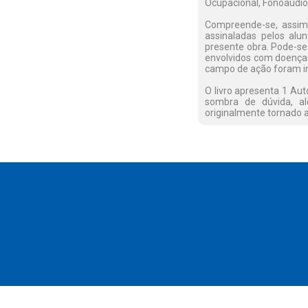
Ocupacional, Fonoaudiol
Compreende-se, assim, 
assinaladas pelos alun
presente obra. Pode-se 
envolvidos com doenças
campo de ação foram int
O livro apresenta 1 Aut
sombra de dúvida, al
originalmente tornado a