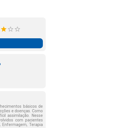
o
onhecimentos básicos de
fecções e doenças. Como
cil assimilação. Nesse
volvidos com pacientes
ia, Enfermagem, Terapia