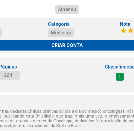
Atheneu
Categoria
Nota
Medicina
CRIAR CONTA
Páginas
Classificaçã
264
L
ar nas decisões clínicas práticas do dia a dia do médico oncologista, n
 publicando esta 3ª edição, que traz, mais uma vez, o embasamento
iência de grandes nomes da Oncologia, dedicados à formulação de c
nível, dentro da realidade do SUS no Brasil.