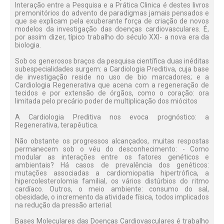
Interação entre a Pesquisa e a Prática Clinica é destes livros
premonitórios do advento de paradigmas jamais pensados e
que se explicam pela exuberante força de criação de novos
modelos da investigação das doenças cardiovasculares. É,
por assim dizer, típico trabalho do século XXl- a nova era da
biologia.
Sob os generosos braços da pesquisa científica duas inéditas
subespecialidades surgem: a Cardiologia Preditiva, cuja base
de investigação reside no uso de bio marcadores; e a
Cardiologia Regenerativa que acena com a regeneração de
tecidos e por extensão de órgãos, como o coração: ora
limitada pelo precário poder de multiplicação dos miócitos
A Cardiologia Preditiva nos evoca prognóstico: a
Regenerativa, terapêutica.
Não obstante os progressos alcançados, muitas respostas
permanecem sob o véu do desconhecimento: - Como
modular as interações entre os fatores genéticos e
ambientais? Há casos de prevalência dos genéticos:
mutações associadas a cardiomiopatia hipertrófica, a
hipercolesterolomia familial, os vários distúrbios do ritmo
cardíaco. Outros, o meio ambiente: consumo do sal,
obesidade, o incremento da atividade física, todos implicados
na redução da pressão arterial.
Bases Moleculares das Doenças Cardiovasculares é trabalho