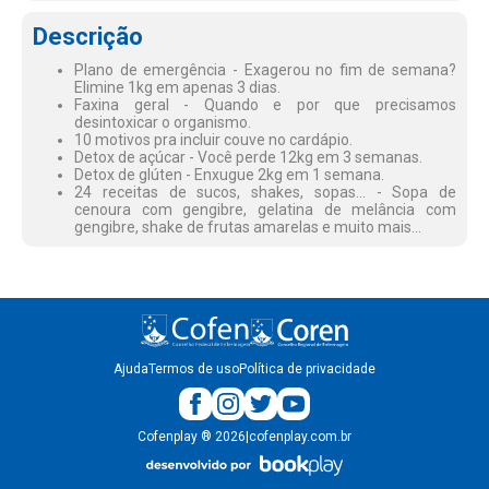
Descrição
Plano de emergência - Exagerou no fim de semana?
Elimine 1kg em apenas 3 dias.
Faxina geral - Quando e por que precisamos
desintoxicar o organismo.
10 motivos pra incluir couve no cardápio.
Detox de açúcar - Você perde 12kg em 3 semanas.
Detox de glúten - Enxugue 2kg em 1 semana.
24 receitas de sucos, shakes, sopas... - Sopa de
cenoura com gengibre, gelatina de melância com
gengibre, shake de frutas amarelas e muito mais...
Ajuda
Termos de uso
Política de privacidade
Cofenplay
®
2026
|
cofenplay.com.br