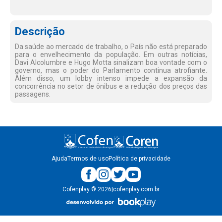
Descrição
Da saúde ao mercado de trabalho, o País não está preparado
para o envelhecimento da população. Em outras notícias,
Davi Alcolumbre e Hugo Motta sinalizam boa vontade com o
governo, mas o poder do Parlamento continua atrofiante.
Além disso, um lobby intenso impede a expansão da
concorrência no setor de ônibus e a redução dos preços das
passagens.
Ajuda
Termos de uso
Política de privacidade
Cofenplay
®
2026
|
cofenplay.com.br
v.
1.0.22