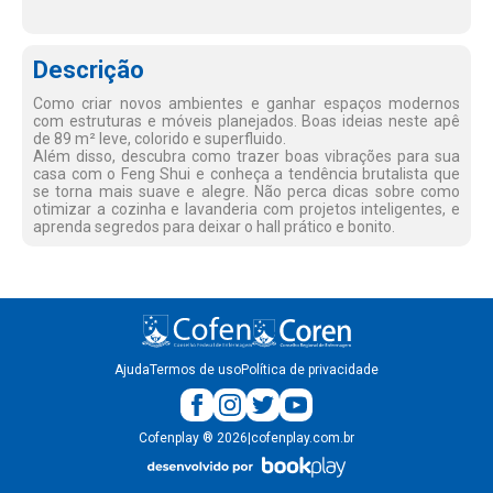
Descrição
Como criar novos ambientes e ganhar espaços modernos
com estruturas e móveis planejados. Boas ideias neste apê
de 89 m² leve, colorido e superfluido.
Além disso, descubra como trazer boas vibrações para sua
casa com o Feng Shui e conheça a tendência brutalista que
se torna mais suave e alegre. Não perca dicas sobre como
otimizar a cozinha e lavanderia com projetos inteligentes, e
aprenda segredos para deixar o hall prático e bonito.
Ajuda
Termos de uso
Política de privacidade
Cofenplay
®
2026
|
cofenplay.com.br