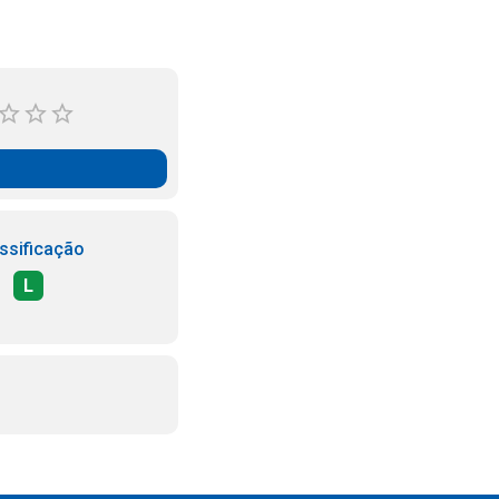
ssificação
L