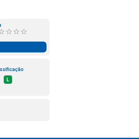
a
ssificação
L