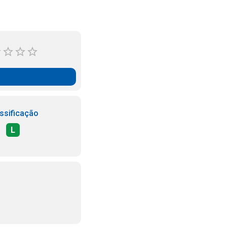
ssificação
L