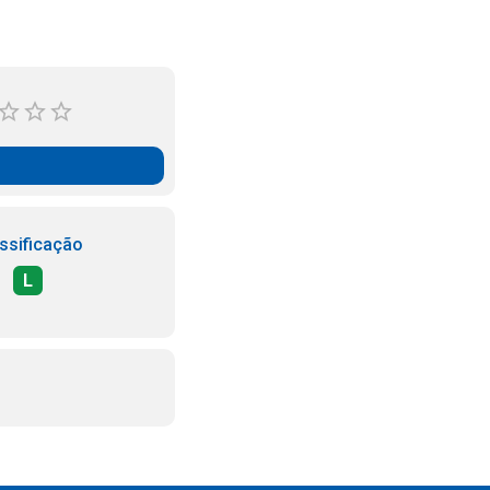
ssificação
L