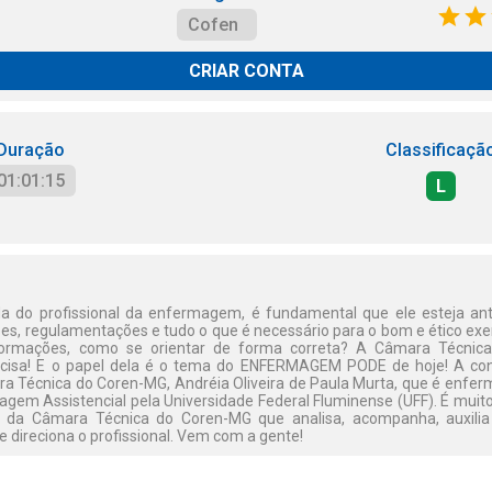
Cofen
CRIAR CONTA
Duração
Classificaçã
01:01:15
L
ida do profissional da enfermagem, é fundamental que ele esteja 
es, regulamentações e tudo o que é necessário para o bom e ético exer
ormações, como se orientar de forma correta? A Câmara Técnica
cisa! E o papel dela é o tema do ENFERMAGEM PODE de hoje! A co
 Técnica do Coren-MG, Andréia Oliveira de Paula Murta, que é enferm
agem Assistencial pela Universidade Federal Fluminense (UFF). É muito
o da Câmara Técnica do Coren-MG que analisa, acompanha, auxilia
 e direciona o profissional. Vem com a gente!