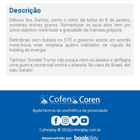
Descrição
Débora dos Santos, como o resto da turba do 8 de janeiro,
cometeu crimes graves. Romantizar os seus atos tem um
único objetivo: minimizar a gravidade da tramoia golpista.
Eletrobras: sem ilusões no STF, o governo aceita um acordo
meia-boca, mas emplaca quatro indicados na cúpula da
holding de energia.
Tarifaço: Donald Trump não poupa nem os aliados e deflagra
uma guerra comercial contra o planeta. No caso do Brasil, até
saiu 'barato'.
Ajuda
Termos de uso
Política de privacidade
Cofenplay
®
2026
|
cofenplay.com.br