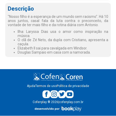
Descrição
"Nosso filho é a esperança de um mundo sem racismo". Há 10
anos juntos, casal fala da luta contra o preconceito, da
vontade de ter mais filho e da rotina diária com Antonio.
Ilha: Laryssa Dias usa o amor como inspiração na
música.
O clã de Zé Neto, da dupla com Cristiano, apresenta a
caçula.
Elizabeth II sai para cavalgada em Windsor.
Douglas Sampaio em casa com a namorada.
Ajuda
Termos de uso
Política de privacidade
Cofenplay
®
2026
|
cofenplay.com.br