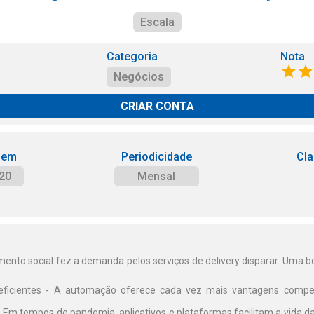
Escala
Categoria
Nota
Negócios
CRIAR CONTA
 em
Periodicidade
Cla
20
Mensal
ento social fez a demanda pelos serviços de delivery disparar. Uma b
eficientes - A automação oferece cada vez mais vantagens compet
- Em tempos de pandemia, aplicativos e plataformas facilitam a vida 