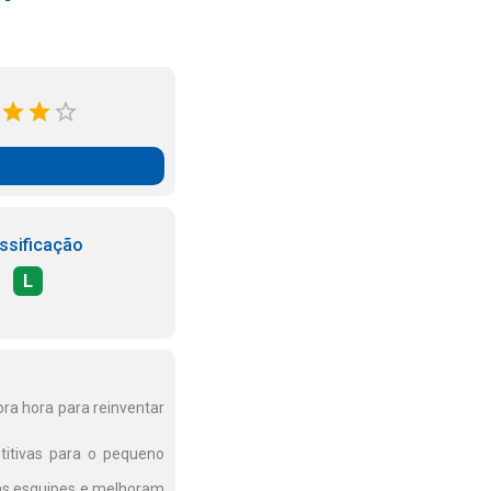
ssificação
L
ora hora para reinventar
itivas para o pequeno
das esquipes e melhoram