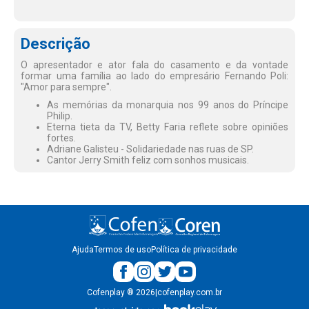
Descrição
O apresentador e ator fala do casamento e da vontade
formar uma família ao lado do empresário Fernando Poli:
"Amor para sempre".
As memórias da monarquia nos 99 anos do Príncipe
Philip.
Eterna tieta da TV, Betty Faria reflete sobre opiniões
fortes.
Adriane Galisteu - Solidariedade nas ruas de SP.
Cantor Jerry Smith feliz com sonhos musicais.
Ajuda
Termos de uso
Política de privacidade
Cofenplay
®
2026
|
cofenplay.com.br