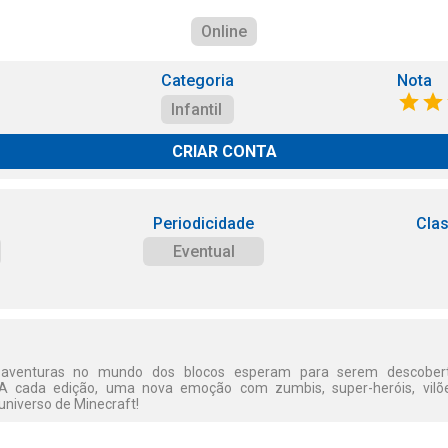
Online
Categoria
Nota
Infantil
CRIAR CONTA
Periodicidade
Clas
Eventual
s aventuras no mundo dos blocos esperam para serem descobert
 A cada edição, uma nova emoção com zumbis, super-heróis, vilõe
 universo de Minecraft!