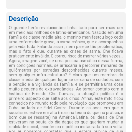
Descrição
O grande herói revolucionário tinha tudo para ser mais um
em meio aos milhões de latino-americanos. Nascido em uma
família de classe média alta, o menino manifestou logo cedo
uma enfermidade grave, a asma crônica, que o acompanhou
pela vida toda. Falando assim, nem parece tão problemático,
mas o fato é que, durante as crises de asma, Che ficava
praticamente inválido. E correu risco de morrer várias vezes...
Agora, imagine você, se uma pessoa asmática dessa forma,
em condições normais, se arriscaria a percorrer milhares de
quilômetros por estradas desconhecidas durante meses,
sem qualquer infra-estrutura? É claro que um membro da
classe média de qualquer lugar se cercaria de cuidados, com
a benção e a vigilância da família, e se permitiria uma dose
muito pequena de extravagâncias. Ao tomar contato com a
história de Ernesto Che Guevara, a atuação política é o
primeiro aspecto que salta aos olhos. Afinal, este mito ficou
conhecido no mundo todo pela revolução que promoveu em
Cuba ao lado de Fidel Castro. Durante os anos em que o
socialismo esteve em alta (mais na teoria do que na prática, é
bom que se ressalte) na América Latina, os ideais de Che
estiveram na pauta do dia daqueles que queriam mudar a
realidade social, econômica e política instaurada à sua volta.
Por aí, podemos constatar que a esfera pública de sua