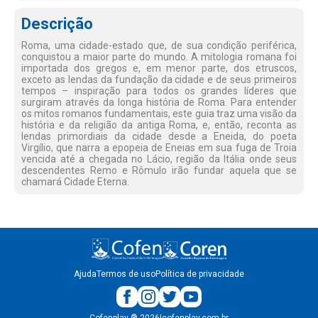
Descrição
Roma, uma cidade-estado que, de sua condição periférica,
conquistou a maior parte do mundo. A mitologia romana foi
importada dos gregos e, em menor parte, dos etruscos,
exceto as lendas da fundação da cidade e de seus primeiros
tempos – inspiração para todos os grandes líderes que
surgiram através da longa história de Roma. Para entender
os mitos romanos fundamentais, este guia traz uma visão da
história e da religião da antiga Roma, e, então, reconta as
lendas primordiais da cidade desde a Eneida, do poeta
Virgílio, que narra a epopeia de Eneias em sua fuga de Troia
vencida até a chegada no Lácio, região da Itália onde seus
descendentes Remo e Rômulo irão fundar aquela que se
chamará Cidade Eterna.
Ajuda
Termos de uso
Política de privacidade