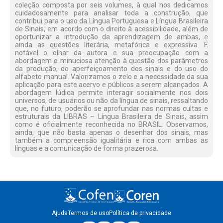
coleção composta por seis volumes, à qual nos dedicamos
cuidadosamente para analisar toda a construção, que
contribui para o uso da Língua Portuguesa e Língua Brasileira
de Sinais, em acordo com o direito à acessibilidade, além de
oportunizar a introdução da aprendizagem de ambas, e
ainda as questões literária, metafórica e expressiva. É
notável o olhar da autora e sua preocupação com a
abordagem e minuciosa atenção à questão dos parâmetros
da produção, do aperfeiçoamento dos sinais e do uso do
alfabeto manual. Valorizamos o zelo e a necessidade da sua
aplicação para este acervo e públicos a serem alcançados. A
abordagem lúdica permite interagir socialmente nos dois
universos, de usuários ou não da língua de sinais, ressaltando
que, no futuro, poderão se aprofundar nas normas cultas e
estruturais da LIBRAS – Língua Brasileira de Sinais, assim
como é oficialmente reconhecida no BRASIL. Observamos,
ainda, que não basta apenas o desenhar dos sinais, mas
também a compreensão igualitária e rica com ambas as
línguas e a comunicação de forma prazerosa.
Ajuda
Termos de uso
Política de privacidade