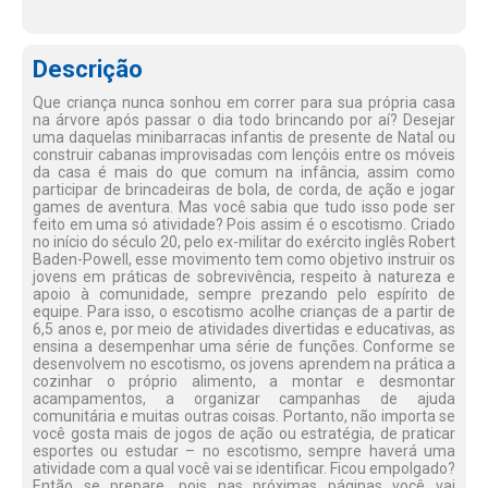
Descrição
Que criança nunca sonhou em correr para sua própria casa
na árvore após passar o dia todo brincando por aí? Desejar
uma daquelas minibarracas infantis de presente de Natal ou
construir cabanas improvisadas com lençóis entre os móveis
da casa é mais do que comum na infância, assim como
participar de brincadeiras de bola, de corda, de ação e jogar
games de aventura. Mas você sabia que tudo isso pode ser
feito em uma só atividade? Pois assim é o escotismo. Criado
no início do século 20, pelo ex-militar do exército inglês Robert
Baden-Powell, esse movimento tem como objetivo instruir os
jovens em práticas de sobrevivência, respeito à natureza e
apoio à comunidade, sempre prezando pelo espírito de
equipe. Para isso, o escotismo acolhe crianças de a partir de
6,5 anos e, por meio de atividades divertidas e educativas, as
ensina a desempenhar uma série de funções. Conforme se
desenvolvem no escotismo, os jovens aprendem na prática a
cozinhar o próprio alimento, a montar e desmontar
acampamentos, a organizar campanhas de ajuda
comunitária e muitas outras coisas. Portanto, não importa se
você gosta mais de jogos de ação ou estratégia, de praticar
esportes ou estudar – no escotismo, sempre haverá uma
atividade com a qual você vai se identificar. Ficou empolgado?
Então se prepare, pois nas próximas páginas você vai