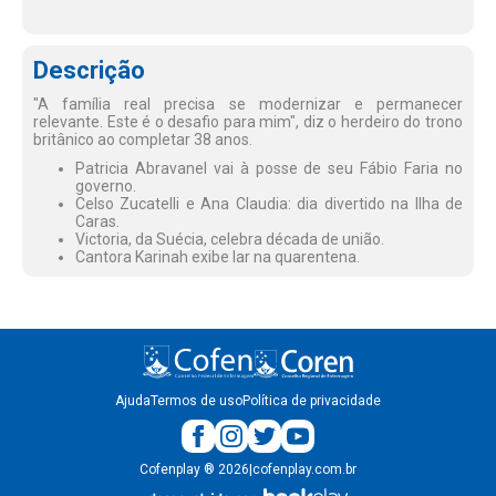
Descrição
"A família real precisa se modernizar e permanecer
relevante. Este é o desafio para mim", diz o herdeiro do trono
britânico ao completar 38 anos.
Patricia Abravanel vai à posse de seu Fábio Faria no
governo.
Celso Zucatelli e Ana Claudia: dia divertido na Ilha de
Caras.
Victoria, da Suécia, celebra década de união.
Cantora Karinah exibe lar na quarentena.
Ajuda
Termos de uso
Política de privacidade
Cofenplay
®
2026
|
cofenplay.com.br