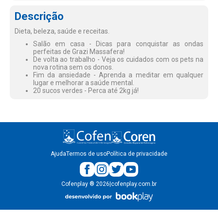
Descrição
Dieta, beleza, saúde e receitas.
Salão em casa - Dicas para conquistar as ondas
perfeitas de Grazi Massafera!
De volta ao trabalho - Veja os cuidados com os pets na
nova rotina sem os donos.
Fim da ansiedade - Aprenda a meditar em qualquer
lugar e melhorar a saúde mental.
20 sucos verdes - Perca até 2kg já!
Ajuda
Termos de uso
Política de privacidade
Cofenplay
®
2026
|
cofenplay.com.br
v.
1.0.22