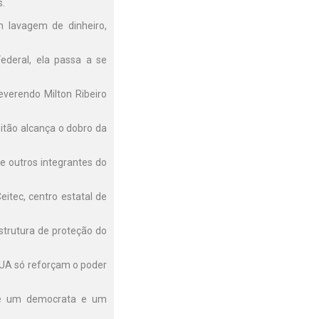
s.
m lavagem de dinheiro,
ederal, ela passa a se
everendo Milton Ribeiro
pitão alcança o dobro da
e outros integrantes do
itec, centro estatal de
strutura de proteção do
EUA só reforçam o poder
re um democrata e um