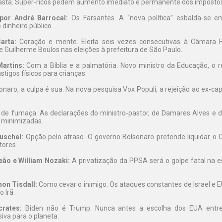
asta. Super-ricos pedem aumento imediato e permanente dos imposto
por André Barrocal:
Os Farsantes. A “nova política” esbalda-se e
dinheiro público.
arta:
Coração e mente. Eleita seis vezes consecutivas à Câmara F
 Guilherme Boulos nas eleições à prefeitura de São Paulo.
artins:
Com a Bíblia e a palmatória. Novo ministro da Educação, o r
tigos físicos para crianças.
naro, a culpa é sua. Na nova pesquisa Vox Populi, a rejeição ao ex-ca
 de fumaça. As declarações do ministro-pastor, de Damares Alves e d
 minimizadas.
uschel:
Opção pelo atraso. O governo Bolsonaro pretende liquidar o Ce
tores.
eão e William Nozaki:
A privatização da PPSA será o golpe fatal na e
on Tisdall:
Como cevar o inimigo. Os ataques constantes de Israel e 
o Irã.
crates:
Biden não é Trump. Nunca antes a escolha dos EUA ent
siva para o planeta.