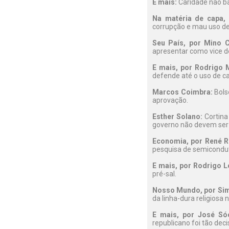
E mais:
Caridade não b
Na matéria de capa, 
corrupção e mau uso de 
Seu País, por Mino C
apresentar como vice de
E mais, por Rodrigo M
defende até o uso de cas
Marcos Coimbra:
Bolso
aprovação.
Esther Solano:
Cortina
governo não devem ser
Economia, por René R
pesquisa de semicondu
E mais, por Rodrigo L
pré-sal.
Nosso Mundo, por Sim
da linha-dura religiosa n
E mais, por José Só
republicano foi tão deci