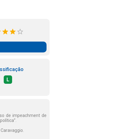
ssificação
L
esso de impeachment de
olítica”.
 Caravaggio.