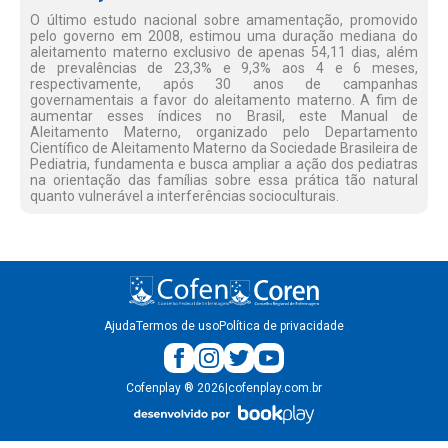
O último estudo nacional sobre amamentação, promovido
pelo governo em 2008, estimou uma duração mediana do
aleitamento materno exclusivo de apenas 54,11 dias, além
de prevalências de 23,3% e 9,3% aos 4 e 6 meses,
respectivamente, após 30 anos de campanhas
governamentais a favor do aleitamento materno. A fim de
aumentar esses índices no Brasil, este Manual de
Aleitamento Materno, organizado pelo Departamento
Científico de Aleitamento Materno da Sociedade Brasileira de
Pediatria, fundamenta e busca ampliar a ação dos pediatras
na orientação das famílias sobre essa prática tão natural
quanto vulnerável a interferências socioculturais.
Ajuda
Termos de uso
Política de privacidade
Cofenplay
®
2026
|
cofenplay.com.br
v.
1.0.22