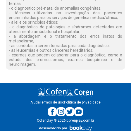
temas:
- o diagnóstico pré-natal de anomalias congênitas;
- técnicas utilizadas na investigação dos pacientes
encaminhados para os serviços de genética médica/clínica;
- a lei e os princípios éticos;
- o diagnóstico de patologias e síndromes detectadas em
atendimento ambulatorial e hospitalar;
- a abordagem e o tratamento dos erros inatos do
metabolismo;
- as condutas a serem tomadas para cada diagnóstico;
- as leucemias e outros cânceres hereditários;
- exames que podem colaborar para o diagnóstico, como o
estudo dos cromossomos, exames bioquímico e de
neuroimagem.
Ajuda
Termos de uso
Política de privacidade
Cofenplay
®
2026
|
cofenplay.com.br