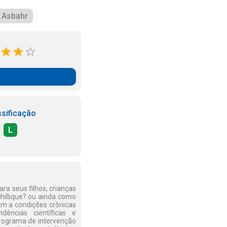
 Asbahr
ssificação
L
ra seus filhos, crianças
hillique? ou ainda como
am a condições crônicas
ências científicas e
Programa de intervenção