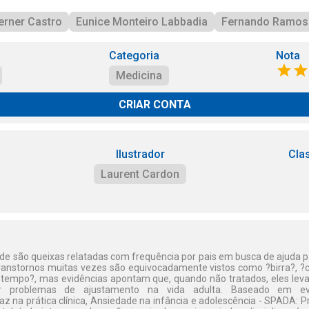
Lerner Castro
Eunice Monteiro Labbadia
Fernando Ramos
Categoria
Nota
Medicina
CRIAR CONTA
Ilustrador
Cla
Laurent Cardon
e são queixas relatadas com frequência por pais em busca de ajuda pa
transtornos muitas vezes são equivocadamente vistos como ?birra?, ?c
tempo?, mas evidências apontam que, quando não tratados, eles lev
 problemas de ajustamento na vida adulta. Baseado em evid
 na prática clínica, Ansiedade na infância e adolescência - SPADA: 